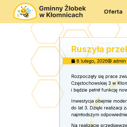
Oferta
Ruszyła prze
8 lutego, 2026
admin
Rozpoczęły się prace zw
Częstochowskiej 3 w Kło
i będzie pełnił funkcję n
Inwestycja obejmie mode
do lat 3. Dzięki realizac
najmłodszym odpowiednie 
Na realizację przedsięwz