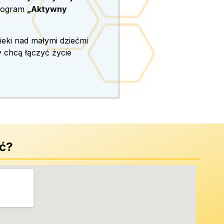
program
„Aktywny
eki nad małymi dziećmi
y chcą łączyć życie
ać?