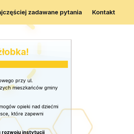
jczęściej zadawane pytania
Kontakt
łobka!
wego przy ul.
dszych mieszkańców gminy
mogów opieki nad dziećmi
jsce, które zapewni
rozwoju instytucji