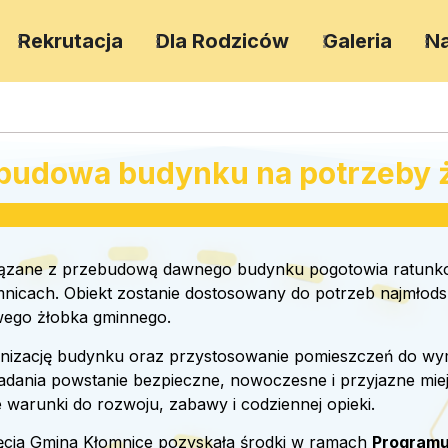
Rekrutacja
Dla Rodziców
Galeria
Na
budowa budynku na potrzeby ż
iązane z przebudową dawnego budynku pogotowia ratunko
mnicach. Obiekt zostanie dostosowany do potrzeb najmło
owego żłobka gminnego.
rnizację budynku oraz przystosowanie pomieszczeń do wy
ji zadania powstanie bezpieczne, nowoczesne i przyjazne mie
warunki do rozwoju, zabawy i codziennej opieki.
ięcia Gmina Kłomnice pozyskała środki w ramach
Programu 